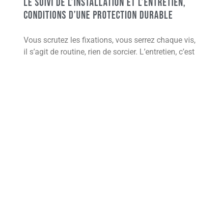
Le suivi de l’installation et l’entretien,
conditions d’une protection durable
Vous scrutez les fixations, vous serrez chaque vis,
il s’agit de routine, rien de sorcier. L’entretien, c’est
la sécurité de l’ombre retrouvée, la tranquillité
d’une installation qui dure. La programmation
domotique mérite votre attention, vous ajustez
souvent pour éviter la mésaventure banale, celle
qui vous laisse sans store au moment critique. Au
contraire, négliger ce suivi vous engage dans une
spirale de réparations et d’insatisfactions.
Vous
savez que votre vigilance paie, vous sentez la
robustesse grandir sous vos gestes répétés.
Vous terminez cette série de petits gestes, vous
posez le regard sur la lumière qui filtre, et vous
appréciez le confort, sans vous questionner
davantage.
L’ombre personnalisée se construit par