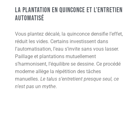
La plantation en quinconce et l’entretien
automatisé
Vous plantez décalé, la quinconce densifie l’effet,
réduit les vides. Certains investissent dans
l’automatisation, l’eau s’invite sans vous lasser.
Paillage et plantations mutuellement
s’harmonisent, l’équilibre se dessine. Ce procédé
moderne allège la répétition des tâches
manuelles.
Le talus s’entretient presque seul, ce
n’est pas un mythe
.
Le paillage pour limiter l’entretien et
nourrir le sol
Vous installez paillage, copeaux, graviers, la terre
respire mieux derrière ce manteau. De fait, le