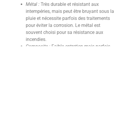
Métal :
Très durable et résistant aux
intempéries, mais peut être bruyant sous la
pluie et nécessite parfois des traitements
pour éviter la corrosion. Le métal est
souvent choisi pour sa résistance aux
incendies.
Composite :
Faible entretien mais parfois
plus coûteux à l’achat initial. Il offre une
flexibilité esthétique avec de nombreuses
options de textures et de couleurs.
Ardoise :
D’une durabilité exceptionnelle, elle
est résistante aux conditions
météorologiques sévères mais est plus
coûteuse et nécessite une main-d’œuvre
spécialisée pour son installation.
Critères de choix en fonction des besoins
et du style de vie