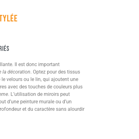
stylée
riés
llante. Il est donc important
e la décoration
. Optez pour des tissus
e velours ou le lin, qui ajoutent une
tres avec des touches de couleurs plus
rne
. L’utilisation de miroirs peut
out d’une peinture murale ou d’un
profondeur et du caractère sans alourdir