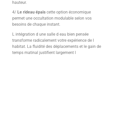
hauteur.
4/
Le rideau épais
cette option économique
permet une occultation modulable selon vos
besoins de chaque instant.
L intégration d une salle d eau bien pensée
transforme radicalement votre expérience de l
habitat. La fluidité des déplacements et le gain de
temps matinal justifient largement l
investissement de départ. En respectant ces
principes techniques et esthétiques, vous créez
une suite parentale digne d un grand hôtel chez
vous.
En bref
Comment appelle-t-on une chambre avec