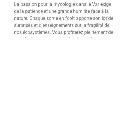
La passion pour la mycologie dans le Var exige
de la patience et une grande humilité face à la
nature. Chaque sortie en forêt apporte son lot de
surprises et d’enseignements sur la fragilité de
nos écosystèmes. Vous profiterez pleinement de
vos récoltes en respectant les doses de
consommation raisonnables. La forêt varoise
offre ses richesses à ceux qui prennent le temps
de l’observer avec respect.
Plus d’informations
Quel champignon dans le var ?
Quand on habite dans le Var, la forêt est un vrai
trésor ! On sort souvent le vieux panier en osier
pour dénicher les fameuses coucounes, ces