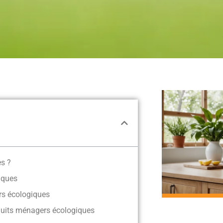
es ?
iques
rs écologiques
oduits ménagers écologiques