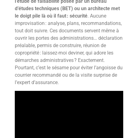
l’étude de faisabilité posée par un bureau
d’études techniques (BET) ou un architecte met
le doigt pile là où il faut : sécurité
. Aucune
improvisation : analyse, plans, recommandations,
tout doit suivre. Ces documents servent même à
ouvrir les portes des administrations… déclaration
préalable, permis de construire, réunion de
copropriété : laissez-moi deviner, qui adore les
démarches administratives ? Exactement.
Pourtant, c’est le sésame pour éviter l’angoisse du
courrier recommandé ou de la visite surprise de
l’expert d’assurance.