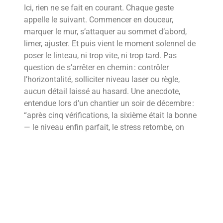
Ici, rien ne se fait en courant. Chaque geste
appelle le suivant. Commencer en douceur,
marquer le mur, s’attaquer au sommet d’abord,
limer, ajuster. Et puis vient le moment solennel de
poser le linteau, ni trop vite, ni trop tard. Pas
question de s’arrêter en chemin : contrôler
l’horizontalité, solliciter niveau laser ou règle,
aucun détail laissé au hasard. Une anecdote,
entendue lors d’un chantier un soir de décembre :
“après cinq vérifications, la sixième était la bonne
— le niveau enfin parfait, le stress retombe, on
peut finir”. Enfin, la démolition de la partie
inférieure : là, il faut un œil partout, surveiller
chaque craquement, réfléchir avant d’agir. Parfois,
il est tentant d’accélérer – la prudence, c’est tout
l’art du vrai chantier familial.
Des finitions dignes de ce nom : comment