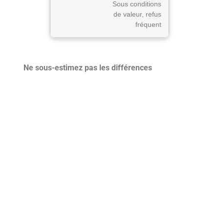
Sous conditions
de valeur, refus
fréquent
Ne sous-estimez pas les différences
géographiques, car Paris impose ses records
tandis que la Bretagne ou l’Alsace relâchent la
pression.
Vous décidez donc de négocier selon
saison, surcharge ou calendrier, ce qui, parfois,
redéfinit tout le reste. Ce panorama suggère la
nécessité d’oser anticiper, même lorsque tout
paraît incertain.
Qui contacter pour un
Une autre perspective sur :
service de débarras ?