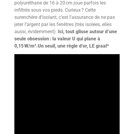
polyuréthane de 16 à 20 cm joue parfois les
infiltrés sous vos pieds. Curieux ? Cette
surenchère d’isolant, c’est l’assurance de ne pas
jeter l’argent par les fenêtres (très isolées, elles
aussi, évidemment).
Ici, tout glisse autour d’une
seule obsession : la valeur U qui plane à
0,15 W/m².Un seuil, une règle d’or, LE graal*