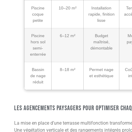
Piscine
10–20 m²
Installation
Te
coque
rapide, finition
acc
petite
lisse
Piscine
6–12 m²
Budget
Mo
hors sol
maîtrisé,
pa
semi-
démontable
enterrée
Bassin
8–18 m²
Permet nage
Coû
de nage
et esthétique
in
réduit
Les agencements paysagers pour optimiser cha
La mise en place d’une terrasse multifonction transforme
Une végétation verticale et des rangements intégrés prolo