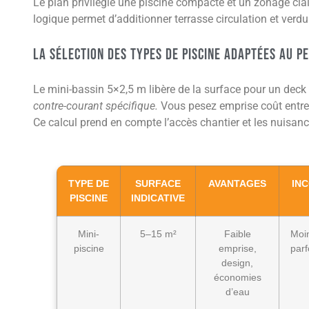
Le plan privilégie une piscine compacte et un zonage cla
logique permet d’additionner terrasse circulation et verdur
La sélection des types de piscine adaptées au pe
Le mini-bassin 5×2,5 m libère de la surface pour un dec
contre-courant spécifique.
Vous pesez emprise coût entreti
Ce calcul prend en compte l’accès chantier et les nuisan
TYPE DE
SURFACE
AVANTAGES
IN
PISCINE
INDICATIVE
Mini-
5–15 m²
Faible
Moin
piscine
emprise,
par
design,
économies
d’eau