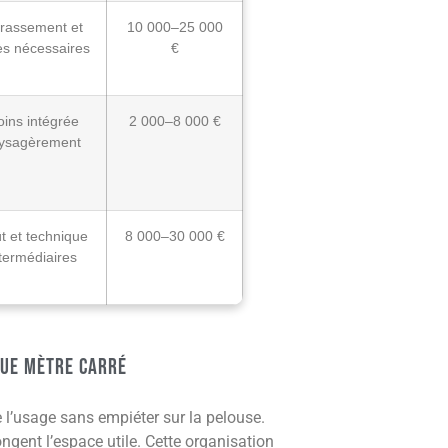
rrassement et
10 000–25 000
ès nécessaires
€
ins intégrée
2 000–8 000 €
ysagèrement
t et technique
8 000–30 000 €
termédiaires
que mètre carré
 l’usage sans empiéter sur la pelouse.
ngent l’espace utile. Cette organisation