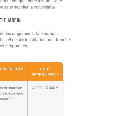
ir pour chaque mètre restant. Cette
e sans sacrifier la convivialité.
tit jardin
k et des rangements.
Une pompe à
en et délai d’installation pour trancher.
ces temporaires.
CONVÉNIENTS
COÛT
APPROXIMATIF
s de natation,
4 000–15 000 €
fois mécanique
spécifique