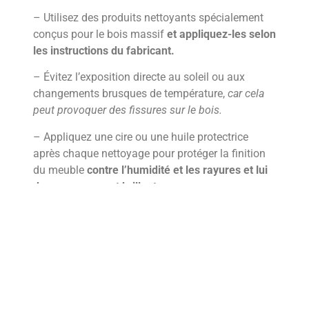
– Utilisez des produits nettoyants spécialement
conçus pour le bois massif
et appliquez-les selon
les instructions du fabricant.
– Évitez l’exposition directe au soleil ou aux
changements brusques de température,
car cela
peut provoquer des fissures sur le bois.
– Appliquez une cire ou une huile protectrice
après chaque nettoyage pour protéger la finition
du meuble
contre l’humidité et les rayures et lui
donner un aspect brillant.
– Ne placez pas d’objets tranchants ou abrasifs
directement sur la surface du meuble afin d’éviter
tout endommagement.