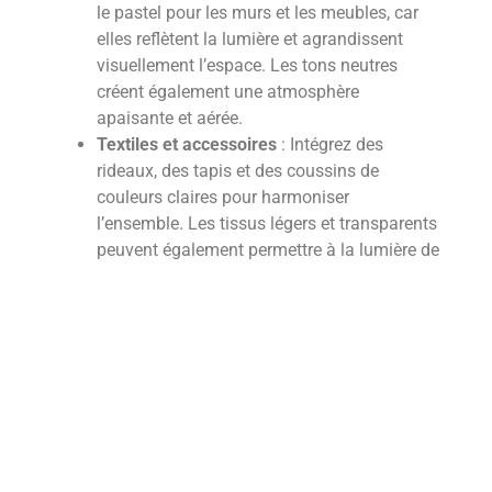
le pastel pour les murs et les meubles, car
elles reflètent la lumière et agrandissent
visuellement l’espace. Les tons neutres
créent également une atmosphère
apaisante et aérée.
Textiles et accessoires
: Intégrez des
rideaux, des tapis et des coussins de
couleurs claires pour harmoniser
l’ensemble. Les tissus légers et transparents
peuvent également permettre à la lumière de
passer plus librement, ajoutant ainsi une
sensation de légèreté.
Contrastes et accents
: Ajoutez des touches
de couleur plus foncées ou des motifs
subtils pour créer du contraste et de la
profondeur, sans alourdir l’espace.
Jouer avec les miroirs