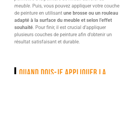
meuble
. Puis, vous pouvez appliquer votre couche
de peinture en utilisant
une brosse ou un rouleau
adapté à la surface du meuble et selon l’effet
souhaité
. Pour finir, il est crucial d’appliquer
plusieurs couches de peinture afin d’obtenir un
résultat satisfaisant et durable.
Quand dois-je appliquer la
deuxième couche de peinture ?
Il est fondamental de bien appliquer la deuxième
couche de peinture pour obtenir un résultat
optimal. Il est donc recommandé d’attendre que la
première couche soit complètement sèche avant