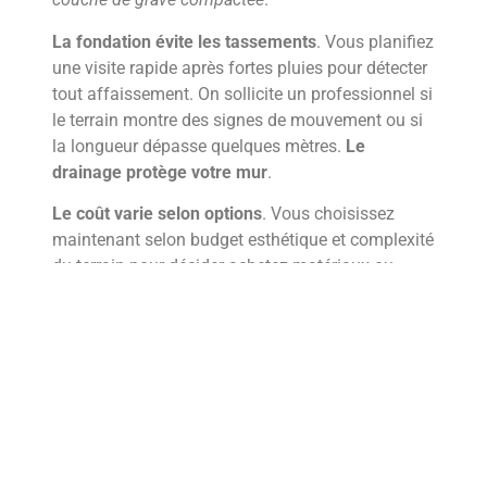
La fondation évite les tassements
. Vous planifiez
une visite rapide après fortes pluies pour détecter
tout affaissement. On sollicite un professionnel si
le terrain montre des signes de mouvement ou si
la longueur dépasse quelques mètres.
Le
drainage protège votre mur
.
Le coût varie selon options
. Vous choisissez
maintenant selon budget esthétique et complexité
du terrain pour décider achetez matériaux ou
appelez un pro. On privilégie sécurité et bonne
exécution plutôt que gains immédiats. Votre
décision aujourd hui évitera dépenses futures.
Plus d’informations
Quel est le mur de soutènement le moins