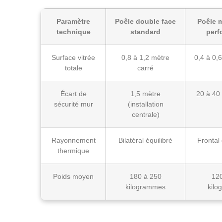
Paramètre
Poêle double face
Poêle 
technique
standard
perf
Surface vitrée
0,8 à 1,2 mètre
0,4 à 0,
totale
carré
Écart de
1,5 mètre
20 à 40
sécurité mur
(installation
centrale)
Rayonnement
Bilatéral équilibré
Frontal 
thermique
Poids moyen
180 à 250
12
kilogrammes
kilo