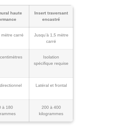
mural haute
Insert traversant
ormance
encastré
6 mètre carré
Jusqu’à 1,5 mètre
carré
 centimètres
Isolation
spécifique requise
directionnel
Latéral et frontal
0 à 180
200 à 400
grammes
kilogrammes