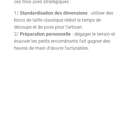
ces trois axes stratégiques :
1/
Standardisation des dimensions
: utiliser des
blocs de taille classique réduit le temps de
découpe et de pose pour l’artisan.
2/
Préparation personnelle
: dégager le terrain et
évacuer les petits encombrants fait gagner des
heures de main d’œuvre facturables.
3/
Achat groupé
: commander l’intégralité des
matériaux en une seule fois permet souvent de
négocier les frais de livraison avec le fournisseur.
Vérifiez scrupuleusement le Plan Local
d’Urbanisme de votre mairie avant de lancer les
travaux de terrassement. Certaines communes
imposent des couleurs spécifiques pour les
enduits ou limitent la hauteur des clôtures en
bordure de route. Une planification rigoureuse
entre le choix des briques et l’anticipation des
frais annexes reste la meilleure méthode pour