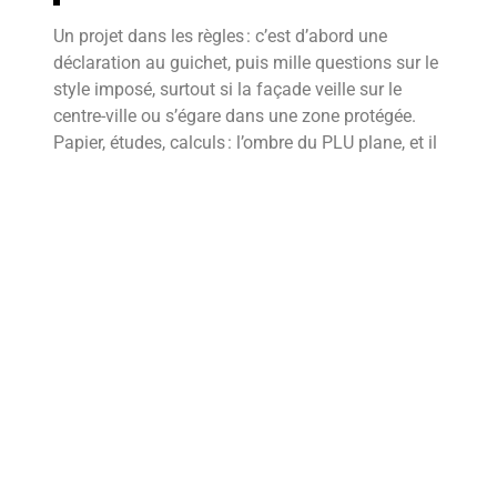
Un projet dans les règles : c’est d’abord une
déclaration au guichet, puis mille questions sur le
style imposé, surtout si la façade veille sur le
centre-ville ou s’égare dans une zone protégée.
Papier, études, calculs : l’ombre du PLU plane, et il
faudra le contenter. Chaque choix technique se
fait en fonction de la façade : peinture ou
bardage, enduit mince ou sablage, esthétique ou
thermique, goût ou nécessité. On parle d’isolation
thermique par l’extérieur ? Le mot fait rêver, tout le
monde en parle, surtout avec les aides,
subventions et primes qui la transforment
presque en nouvel eldorado des rénovations.
Faire confiance à un pro, c’est prioritaire. On le
veut certifié, assuré, compétitif : les garanties se
négocient, les devis se comparent, rien ne
s’improvise. La réussite d’un chantier se joue
aussi là, dans la discussion, la précision, la